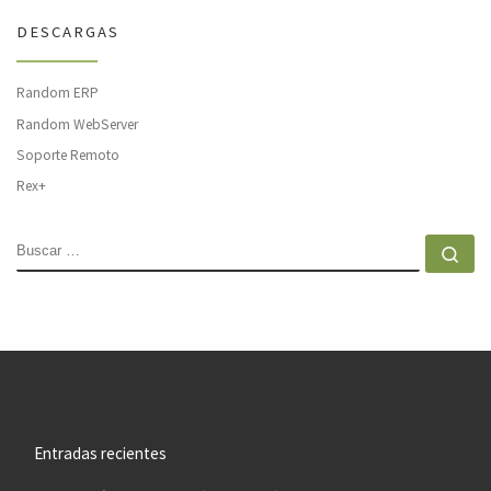
DESCARGAS
Random ERP
Random WebServer
Soporte Remoto
Rex+
BUSCAR
Bu
Entradas recientes